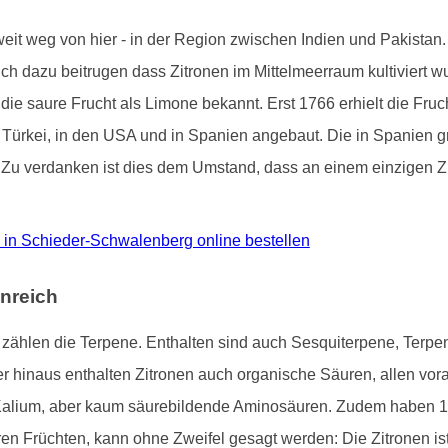
 weit weg von hier - in der Region zwischen Indien und Pakista
tlich dazu beitrugen dass Zitronen im Mittelmeerraum kultiviert 
 die saure Frucht als Limone bekannt. Erst 1766 erhielt die Fru
der Türkei, in den USA und in Spanien angebaut. Die in Spanien
. Zu verdanken ist dies dem Umstand, dass an einem einzigen Zi
üro in Schieder-Schwalenberg online bestellen
nreich
ne zählen die Terpene. Enthalten sind auch Sesquiterpene, Terp
hinaus enthalten Zitronen auch organische Säuren, allen voran
Kalium, aber kaum säurebildende Aminosäuren. Zudem haben 1
ren Früchten, kann ohne Zweifel gesagt werden: Die Zitronen i