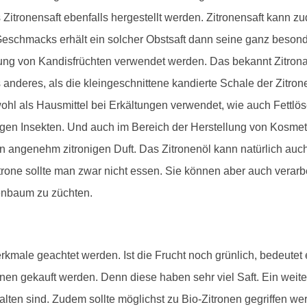
 Zitronensaft ebenfalls hergestellt werden. Zitronensaft kann z
eschmacks erhält ein solcher Obstsaft dann seine ganz besond
ung von Kandisfrüchten verwendet werden. Das bekannt Zitronat,
 anderes, als die kleingeschnittene kandierte Schale der Zitron
owohl als Hausmittel bei Erkältungen verwendet, wie auch Fettlö
gegen Insekten. Und auch im Bereich der Herstellung von Kosme
en angenehm zitronigen Duft. Das Zitronenöl kann natürlich a
trone sollte man zwar nicht essen. Sie können aber auch verar
enbaum zu züchten.
kmale geachtet werden. Ist die Frucht noch grünlich, bedeutet es
ronen gekauft werden. Denn diese haben sehr viel Saft. Ein weite
en sind. Zudem sollte möglichst zu Bio-Zitronen gegriffen wer